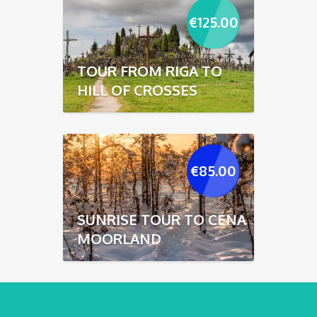
€
125.00
TOUR FROM RIGA TO
HILL OF CROSSES
€
85.00
SUNRISE TOUR TO CENA
MOORLAND