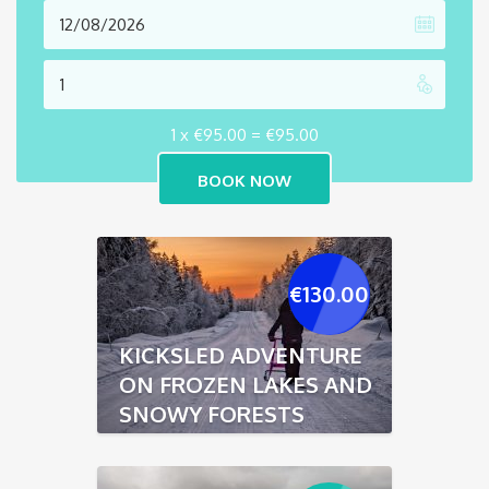
1 x
€
95.00
=
€
95.00
€
130.00
KICKSLED ADVENTURE
ON FROZEN LAKES AND
SNOWY FORESTS