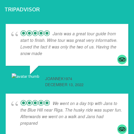
TRIPADVISOR
Janis was a great tour guide from
start to finish. Wine tour was great very informative.
Loved the fact it was only the two of us. Having the
snow made
... read more
JOANNEK1974
DECEMBER 13, 2022
We went on a day trip with Jans to
the Blue Hill near Riga. The husky ride was super fun.
Afterwards we went on a walk and Jans had
prepared
... read more