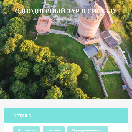
ОДНОДНЕВНЫЙ ТУР В СИГУЛДУ
DETAILS
Для семей
Латвия
Однодневный-тур