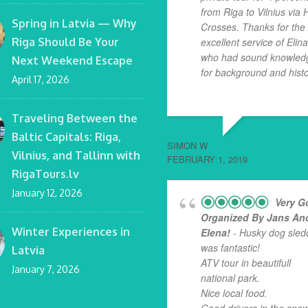
from Riga to Vilnius via Hi
Spring in Latvia — Why
Crosses. Thanks for the
Riga Should Be Your
excellent service of Elina
who had sound knowled
Next Weekend Escape
for background and histo
April 17, 2026
read more
Traveling Between the
Baltic Capitals: Riga,
SIMON W
Vilnius, and Tallinn with
FEBRUARY 1, 2019
RigaTours.lv
January 12, 2026
Very G
Organized By Jans An
Winter Experiences in
Elena!
- Husky dog sled
was fantastic!
Latvia
ATV tour in beautifull
January 7, 2026
national park.
Nice local food.
Good drivers in the snow!