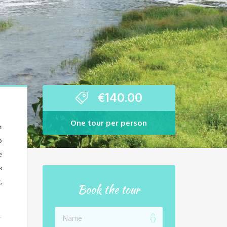
€
140.00
One tour per person
м
о
е
в
,
Book the tour