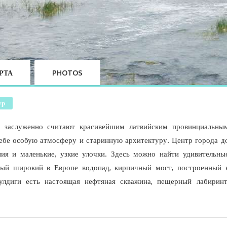
РТА
PHOTOS
ур
у заслуженно считают красивейшим латвийским провинциальны
себе особую атмосферу и старинную архитектуру. Центр города д
ия и маленькие, узкие улочки. Здесь можно найти удивительны
й широкий в Европе водопад, кирпичный мост, построенный 
лдиги есть настоящая нефтяная скважина, пещерный лабиринт