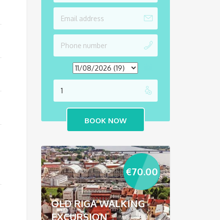
€
70.00
OLD RIGA WALKING
EXCURSION