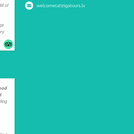
ll of
welcome(at)rigatours.lv
ge
ry
...
ood
d
ding
 :-)