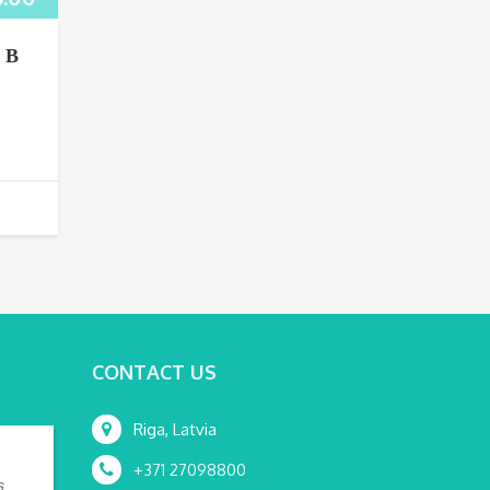
 В
CONTACT US
Riga, Latvia
+371 27098800
s