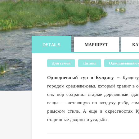
DETAILS
МАРШРУТ
КА
Для семей
Латвия
Однодневный-т
Однодневный тур в Кулдигу –
Кулдиг
городом средневековья, который хранит в 
сих пор сохранил старые деревянные здан
вещи — летающую по воздуху рыбу, самы
римском стиле. А еще в окрестностях Ку
старинные дворцы и усадьбы.