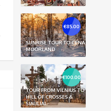
€
85.00
SUNRISE TOUR TO CENA
MOORLAND
€
100.00
TOUR FROM VILNIUS TO
HILL OF CROSSES &
SIAULIAI